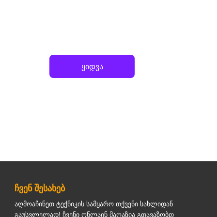
ყიდვა
ჩვენ შესახებ
აღმოაჩინეთ ტექნიკის სამყარო თქვენი სახლიდან
გაუსვლელად! ჩვენი ონლაინ მაღაზია გთავაზობთ